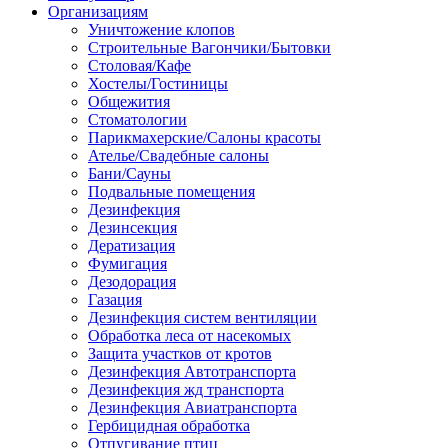
Организациям
Уничтожение клопов
Строительные Вагончики/Бытовки
Столовая/Кафе
Хостелы/Гостиницы
Общежития
Стоматологии
Парикмахерские/Салоны красоты
Ателье/Свадебные салоны
Бани/Сауны
Подвальные помещения
Дезинфекция
Дезинсекция
Дератизация
Фумигация
Дезодорация
Газация
Дезинфекция систем вентиляции
Обработка леса от насекомых
Защита участков от кротов
Дезинфекция Автотранспорта
Дезинфекция жд транспорта
Дезинфекция Авиатранспорта
Гербицидная обработка
Отпугивание птиц