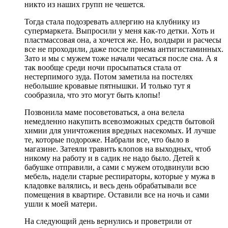
никто из наших групп не чешется.
Тогда стала подозревать аллергию на клубнику из
супермаркета. Выпросили у меня как-то детки. Хоть и
пластмассовая она, а хочется же. Но, волдыри и расчесы
все не проходили, даже после приема антигистаминных.
Зато и мы с мужем тоже начали чесаться после сна. А я
так вообще среди ночи просыпаться стала от
нестерпимого зуда. Потом заметила на постелях
небольшие кровавые пятнышки. И только тут я
сообразила, что это могут быть клопы!
Позвонила маме посоветоваться, а она велела
немедленно накупить всевозможных средств бытовой
химии для уничтожения вредных насекомых. И лучше
те, которые подороже. Набрали все, что было в
магазине. Затеяли травить клопов на выходных, чтоб
никому на работу и в садик не надо было. Детей к
бабушке отправили, а сами с мужем отодвинули всю
мебель, надели старые респираторы, которые у мужа в
кладовке валялись, и весь день обрабатывали все
помещения в квартире. Оставили все на ночь и сами
ушли к моей матери.
На следующий день вернулись и проветрили от