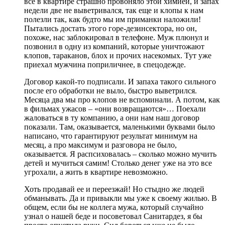
все в квартире страшно провоняло этой химией, и запах
недели две не выветривался, так еще и клопы к нам
полезли так, как будто мы им приманки наложили!
Пытались достать этого горе-дезинсектора, но он,
похоже, нас заблокировал в телефоне. Муж плюнул и
позвонил в одну из компаний, которые уничтожают
клопов, тараканов, блох и прочих насекомых. Тут уже
приехал мужчина поприличнее, в спецодежде.
Договор какой-то подписали. И запаха такого сильного
после его обработки не выло, быстро выветрился.
Месяца два мы про клопов не вспоминали. А потом, как
в фильмах ужасов – «они возвращаются»… Поехали
жаловаться в ту компанию, а они нам наш договор
показали. Там, оказывается, маленькими буквами было
написано, что гарантируют результат минимум на
месяц, а про максимум и разговора не было,
оказывается. Я распсиховалась – сколько можно мучить
детей и мучиться самим! Столько денег уже на это все
угрохали, а жить в квартире невозможно.
Хоть продавай ее и переезжай! Но стыдно же людей
обманывать. Да и привыкли мы уже к своему жилью. В
общем, если бы не коллега мужа, который случайно
узнал о нашей беде и посоветовал Санитардез, я бы