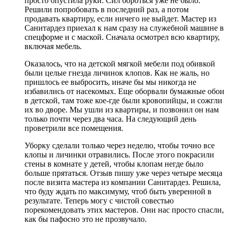
просто опустила руки. Сил бороться уже не было.
Решили попробовать в последний раз, а потом
продавать квартиру, если ничего не выйдет. Мастер из
Санитардез приехал к нам сразу на служебной машине в
спецформе и с маской. Сначала осмотрел всю квартиру,
включая мебель.
Оказалось, что на детской мягкой мебели под обивкой
были целые гнезда личинок клопов. Как не жаль, но
пришлось ее выбросить, иначе бы мы никогда не
избавились от насекомых. Еще оборвали бумажные обои
в детской, там тоже кое-где были кровопийцы, и сожгли
их во дворе. Мы ушли из квартиры, и позвонил он нам
только почти через два часа. На следующий день
проветрили все помещения.
Уборку сделали только через неделю, чтобы точно все
клопы и личинки отравились. После этого покрасили
стены в комнате у детей, чтобы клопам негде было
больше прятаться. Отзыв пишу уже через четыре месяца
после визита мастера из компании Санитардез. Решила,
что буду ждать по максимуму, чтоб быть уверенной в
результате. Теперь могу с чистой совестью
порекомендовать этих мастеров. Они нас просто спасли,
как бы пафосно это не прозвучало.