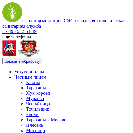
Санэпидемстанция. СЭС городская экологическая
санитарная служба
+7 495 532-53-39
еще телефоны
Заказать обработку
Услуги и цены
Частным лицам
Клопы
Тараканы
Жук-короед
Муравьи
Чешуйница
Точильщик
Блохи
Тараканы в Москве
Плесень
Мокрица