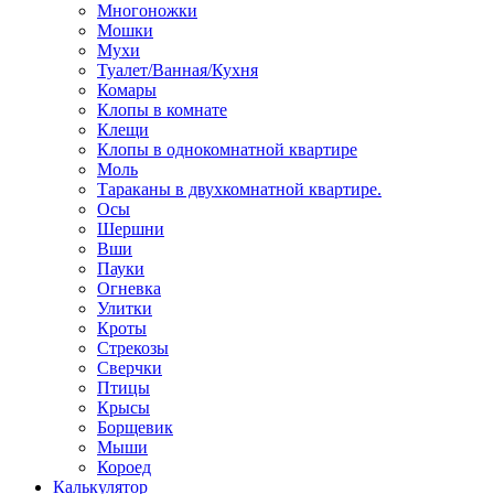
Многоножки
Мошки
Мухи
Туалет/Ванная/Кухня
Комары
Клопы в комнате
Клещи
Клопы в однокомнатной квартире
Моль
Тараканы в двухкомнатной квартире.
Осы
Шершни
Вши
Пауки
Огневка
Улитки
Кроты
Стрекозы
Сверчки
Птицы
Крысы
Борщевик
Мыши
Короед
Калькулятор