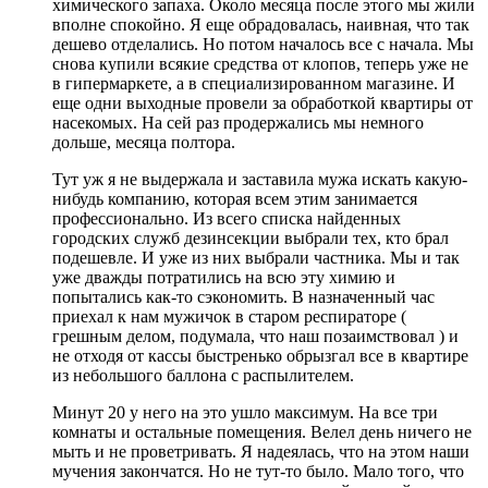
химического запаха. Около месяца после этого мы жили
вполне спокойно. Я еще обрадовалась, наивная, что так
дешево отделались. Но потом началось все с начала. Мы
снова купили всякие средства от клопов, теперь уже не
в гипермаркете, а в специализированном магазине. И
еще одни выходные провели за обработкой квартиры от
насекомых. На сей раз продержались мы немного
дольше, месяца полтора.
Тут уж я не выдержала и заставила мужа искать какую-
нибудь компанию, которая всем этим занимается
профессионально. Из всего списка найденных
городских служб дезинсекции выбрали тех, кто брал
подешевле. И уже из них выбрали частника. Мы и так
уже дважды потратились на всю эту химию и
попытались как-то сэкономить. В назначенный час
приехал к нам мужичок в старом респираторе (
грешным делом, подумала, что наш позаимствовал ) и
не отходя от кассы быстренько обрызгал все в квартире
из небольшого баллона с распылителем.
Минут 20 у него на это ушло максимум. На все три
комнаты и остальные помещения. Велел день ничего не
мыть и не проветривать. Я надеялась, что на этом наши
мучения закончатся. Но не тут-то было. Мало того, что