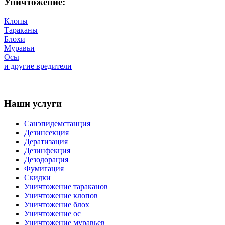
Уничтожение:
Клопы
Тараканы
Блохи
Муравьи
Осы
и другие вредители
Наши услуги
Санэпидемстанция
Дезинсекция
Дератизация
Дезинфекция
Дезодорация
Фумигация
Скидки
Уничтожение тараканов
Уничтожение клопов
Уничтожение блох
Уничтожение ос
Уничтожение муравьев