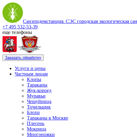
Санэпидемстанция. СЭС городская экологическая са
+7 495 532-53-39
еще телефоны
Заказать обработку
Услуги и цены
Частным лицам
Клопы
Тараканы
Жук-короед
Муравьи
Чешуйница
Точильщик
Блохи
Тараканы в Москве
Плесень
Мокрица
Многоножки