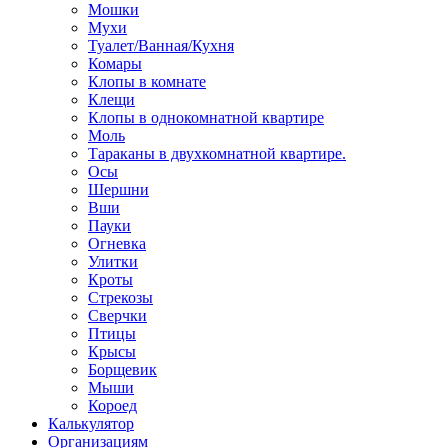
Мошки
Мухи
Туалет/Ванная/Кухня
Комары
Клопы в комнате
Клещи
Клопы в однокомнатной квартире
Моль
Тараканы в двухкомнатной квартире.
Осы
Шершни
Вши
Пауки
Огневка
Улитки
Кроты
Стрекозы
Сверчки
Птицы
Крысы
Борщевик
Мыши
Короед
Калькулятор
Организациям