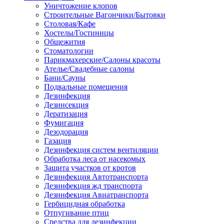
Уничтожение клопов
Строительные Вагончики/Бытовки
Столовая/Кафе
Хостелы/Гостиницы
Общежития
Стоматологии
Парикмахерские/Салоны красоты
Ателье/Свадебные салоны
Бани/Сауны
Подвальные помещения
Дезинфекция
Дезинсекция
Дератизация
Фумигация
Дезодорация
Газация
Дезинфекция систем вентиляции
Обработка леса от насекомых
Защита участков от кротов
Дезинфекция Автотранспорта
Дезинфекция жд транспорта
Дезинфекция Авиатранспорта
Гербицидная обработка
Отпугивание птиц
Средства для дезинфекции