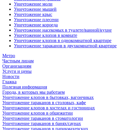
Уничтожение моли
Уничтожение мышей
Уничтожение крыс
Уничтожение плесени
Уничтожение короеда
Уничтожение насекомых в туалете/ванной/кухне
Уничтожение клопов в комнате
Уничтожение клопов в однокомнатной квартире
Уничтожение тараканов в двухкомнатной квартире
Метро
Частным лицам
Организациям
Услуги и цены
Новости
Глажка
Полезная информация
Города, в которых мы работаем
Уничтожение клопов в бытовках, вагончиках
Уничтожение тараканов в столовых, кафе
Уничтожение клопов в хостелах и гостиницах
Уничтожение клопов в общежитии
Уничтожение тараканов в стоматологии
Уничтожение тараканов в банях/саунах
Уничтожение тараканов в парикмахерских