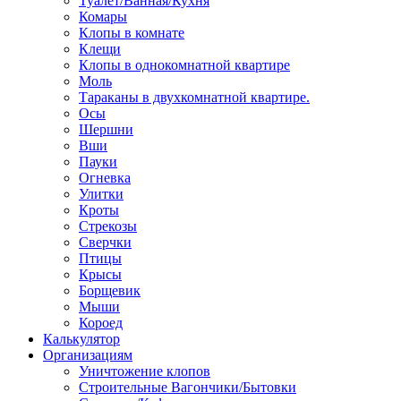
Туалет/Ванная/Кухня
Комары
Клопы в комнате
Клещи
Клопы в однокомнатной квартире
Моль
Тараканы в двухкомнатной квартире.
Осы
Шершни
Вши
Пауки
Огневка
Улитки
Кроты
Стрекозы
Сверчки
Птицы
Крысы
Борщевик
Мыши
Короед
Калькулятор
Организациям
Уничтожение клопов
Строительные Вагончики/Бытовки