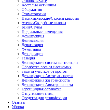
Столовая/Кафе
Хостелы/Гостиницы
Общежития
Стоматологии
Парикмахерские/Салоны красоты
Ателье/Свадебные салоны
Бани/Сауны
Подвальные помещения
Дезинфекция
Дезинсекция
Дератизация
Фумигация
Дезодорация
Газация
Дезинфекция систем вентиляции
Обработка леса от насекомых
Защита участков от кротов
Дезинфекция Автотранспорта
Дезинфекция жд транспорта
Дезинфекция Авиатранспорта
Гербицидная обработка
Отпугивание птиц
Средства для дезинфекции
Отзывы
Уборка