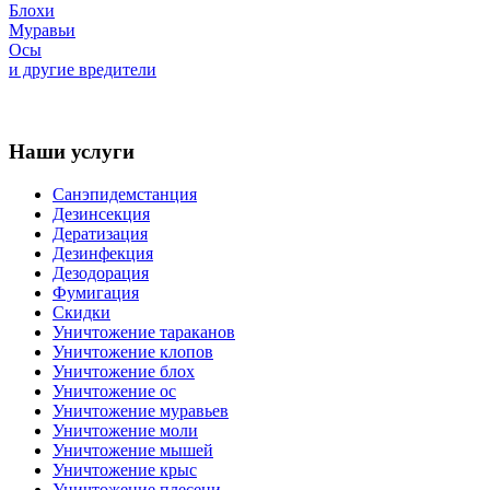
Блохи
Муравьи
Осы
и другие вредители
Наши услуги
Санэпидемстанция
Дезинсекция
Дератизация
Дезинфекция
Дезодорация
Фумигация
Скидки
Уничтожение тараканов
Уничтожение клопов
Уничтожение блох
Уничтожение ос
Уничтожение муравьев
Уничтожение моли
Уничтожение мышей
Уничтожение крыс
Уничтожение плесени