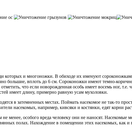
еди которых и многоножки. В обиходе их именуют сороконожкам
чно большие, вплоть до 6 см. Сороконожки имеют темно-коричн
отметить, что если новорожденная особь имеет восемь ног, т.е. ч
остей имеет длину, примерно равную усам мухоловки.
ходятся в затемненных местах. Поймать насекомое не так-то прос
ители насекомых, например, кивсяки и костянки, едят корни рас
не менее, особого вреда человеку они не наносят. Насекомые мо
вянных полах. Нахождение в помещении этих насекомых, как и п