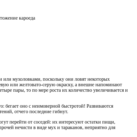
и или мухоловками, поскольку они ловят некоторых
евую или желтовато-серую окраску, а внешне напоминают
етыре пары, то по мере роста их количество увеличивается и
то: бегает оно с неимоверной быстротой! Развиваются
тений, отчего последние гибнут.
гут перейти от соседей: их интересуют остатки пищи,
рочей нечисти в виде мух и тараканов, неприятно для