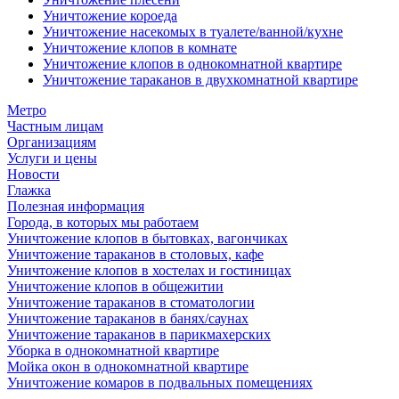
Уничтожение короеда
Уничтожение насекомых в туалете/ванной/кухне
Уничтожение клопов в комнате
Уничтожение клопов в однокомнатной квартире
Уничтожение тараканов в двухкомнатной квартире
Метро
Частным лицам
Организациям
Услуги и цены
Новости
Глажка
Полезная информация
Города, в которых мы работаем
Уничтожение клопов в бытовках, вагончиках
Уничтожение тараканов в столовых, кафе
Уничтожение клопов в хостелах и гостиницах
Уничтожение клопов в общежитии
Уничтожение тараканов в стоматологии
Уничтожение тараканов в банях/саунах
Уничтожение тараканов в парикмахерских
Уборка в однокомнатной квартире
Мойка окон в однокомнатной квартире
Уничтожение комаров в подвальных помещениях