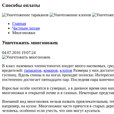
Способы оплаты
Главная
Частным лицам
Многоножки
Уничтожить многоножек
04.07.2016 19:07:24
В класс наземных членистоногих входит много насекомых, ср
вредителей:
тараканов
,
комаров
,
клопов
Размеры у них достато
гусениц. Вдоль спины и на ногах проходят полоски. Интересно 
постепенно достигает пятнадцати пар. Последняя пара конечн
Взрослые особи охотятся в сумерках, а в дневное время они на
многоножки в открытой почве и в газонах. Некоторые представ
Внешний вид многоножек нельзя назвать привлекательным, тем 
например, на кухне. Многоножки часто прячутся в старых дере
человека, особенно если учесть, что они могут кусаться.