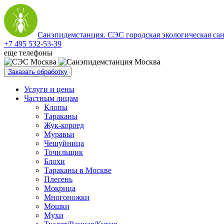
Санэпидемстанция. СЭС городская экологическая са
+7 495 532-53-39
еще телефоны
Заказать обработку
Услуги и цены
Частным лицам
Клопы
Тараканы
Жук-короед
Муравьи
Чешуйница
Точильщик
Блохи
Тараканы в Москве
Плесень
Мокрица
Многоножки
Мошки
Мухи