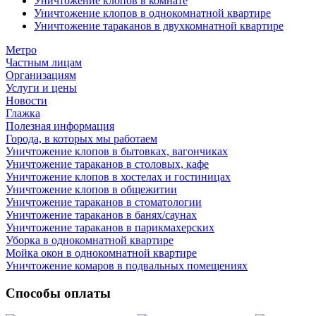
Уничтожение клопов в комнате
Уничтожение клопов в однокомнатной квартире
Уничтожение тараканов в двухкомнатной квартире
Метро
Частным лицам
Организациям
Услуги и цены
Новости
Глажка
Полезная информация
Города, в которых мы работаем
Уничтожение клопов в бытовках, вагончиках
Уничтожение тараканов в столовых, кафе
Уничтожение клопов в хостелах и гостиницах
Уничтожение клопов в общежитии
Уничтожение тараканов в стоматологии
Уничтожение тараканов в банях/саунах
Уничтожение тараканов в парикмахерских
Уборка в однокомнатной квартире
Мойка окон в однокомнатной квартире
Уничтожение комаров в подвальных помещениях
Способы оплаты