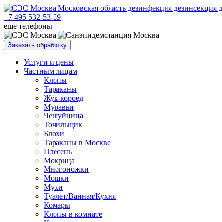
+7 495 532-53-39
еще телефоны
Заказать обработку
Услуги и цены
Частным лицам
Клопы
Тараканы
Жук-короед
Муравьи
Чешуйница
Точильщик
Блохи
Тараканы в Москве
Плесень
Мокрица
Многоножки
Мошки
Мухи
Туалет/Ванная/Кухня
Комары
Клопы в комнате