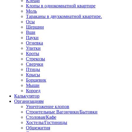
Клещи
Клопы в однокомнатной квартире
Моль
Тараканы в двухкомнатной квартире.
Осы
Шершни
Вши
Пауки
Огневка
Улитки
Кроты
Стрекозы
Сверчки
Птицы
Крысы
Борщевик
Мыши
Короед
Калькулятор
Организациям
Уничтожение клопов
Строительные Вагончики/Бытовки
Столовая/Кафе
Хостелы/Гостиницы
Общежития