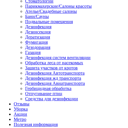
Стоматологии
Парикмахерские/Салоны красоты
Ателье/Свадебные салоны
Бани/Сауны
Подвальные помещения
Дезинфекция
Дезинсекция
Дератизация
Фумигация
Дезодорация
Газация
Дезинфекция систем вентиляции
Обработка леса от насекомых
Защита участков от кротов
Дезинфекция Автотранспорта
Дезинфекция жд транспорта
Дезинфекция Авиатранспорта
Гербицидная обработка
Отпугивание птиц
Средства для дезинфекции
Отзывы
Уборка
Акции
Метро
Полезная информация