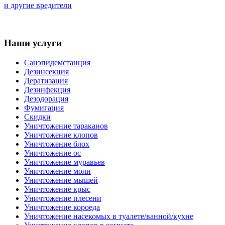
и другие вредители
Наши услуги
Санэпидемстанция
Дезинсекция
Дератизация
Дезинфекция
Дезодорация
Фумигация
Скидки
Уничтожение тараканов
Уничтожение клопов
Уничтожение блох
Уничтожение ос
Уничтожение муравьев
Уничтожение моли
Уничтожение мышей
Уничтожение крыс
Уничтожение плесени
Уничтожение короеда
Уничтожение насекомых в туалете/ванной/кухне