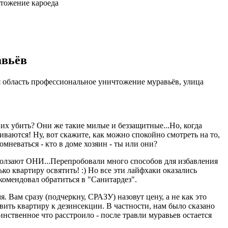
авьёв
 область профессиональное уничтожение муравьёв, улица
 их убить? Они же такие милые и беззащитные...Но, когда
иваются! Ну, вот скажите, как можно спокойно смотреть на то,
мневаться - кто в доме хозяин - ты или они?
олзают ОНИ...Перепробовали много способов для избавления
ко квартиру освятить! :) Но все эти лайфхаки оказались
комендовал обратиться в "Санитардез".
. Вам сразу (подчеркну, СРАЗУ) назовут цену, а не как это
овить квартиру к дезинсекции. В частности, нам было сказано
инственное что расстроило - после травли муравьев остается