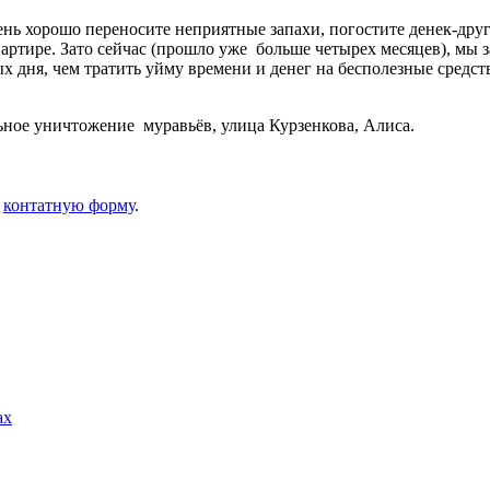
ень хорошо переносите неприятные запахи, погостите денек-друг
вартире. Зато сейчас (прошло уже больше четырех месяцев), мы з
ых дня, чем тратить уйму времени и денег на бесполезные средс
ное уничтожение муравьёв, улица Курзенкова, Алиса.
з
контатную форму
.
ах