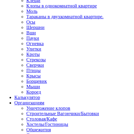
Клещи
Клопы в однокомнатной квартире
Моль
Тараканы в двухкомнатной квартире.
Осы
Шершни
Вши
Пауки
Огневка
Улитки
Кроты
Стрекозы
Сверчки
Птицы
Крысы
Борщевик
Мыши
Короед
Калькулятор
Организациям
Уничтожение клопов
Строительные Вагончики/Бытовки
Столовая/Кафе
Хостелы/Гостиницы
Общежития