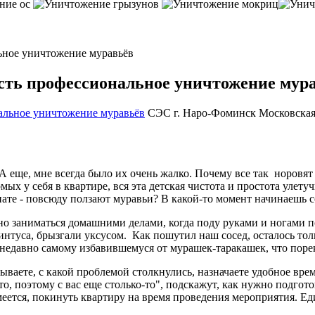
ьное уничтожение муравьёв
сть профессиональное уничтожение мур
СЭС г. Наро-Фоминск Московская
 А еще, мне всегда было их очень жалко. Почему все так норовят
 у себя в квартире, вся эта детская чистота и простота улетуч
нате - повсюду ползают муравьи? В какой-то момент начинаешь со
 заниматься домашними делами, когда поду руками и ногами п
интуса, брызгали уксусом. Как пошутил наш сосед, осталось толь
 недавно самому избавившемуся от мурашек-таракашек, что поре
ываете, с какой проблемой столкнулись, назначаете удобное время
 то, поэтому с вас еще столько-то", подскажут, как нужно подгот
меется, покинуть квартиру на время проведения мероприятия. Ед