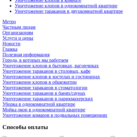
Уничтожение клопов в комнате
Уничтожение клопов в однокомнатной квартире
Уничтожение тараканов в двухкомнатной квартире
Метро
Частным лицам
Организациям
Услуги и цены
Новости
Глажка
Полезная информация
Города, в которых мы работаем
Уничтожение клопов в бытовках, вагончиках
Уничтожение тараканов в столовых, кафе
Уничтожение клопов в хостелах и гостиницах
Уничтожение клопов в общежитии
Уничтожение тараканов в стоматологии
Уничтожение тараканов в банях/саунах
Уничтожение тараканов в парикмахерских
Уборка в однокомнатной квартире
Мойка окон в однокомнатной квартире
Уничтожение комаров в подвальных помещениях
Способы оплаты