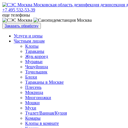
+7 495 532-53-39
еще телефоны
Заказать обработку
Услуги и цены
Частным лицам
Клопы
Тараканы
Жук-короед
Муравьи
Чешуйница
Точильщик
Блохи
Тараканы в Москве
Плесень
Мокрица
Многоножки
Мошки
Мухи
Туалет/Ванная/Кухня
Комары
Клопы в комнате