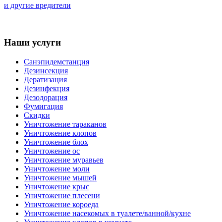
и другие вредители
Наши услуги
Санэпидемстанция
Дезинсекция
Дератизация
Дезинфекция
Дезодорация
Фумигация
Скидки
Уничтожение тараканов
Уничтожение клопов
Уничтожение блох
Уничтожение ос
Уничтожение муравьев
Уничтожение моли
Уничтожение мышей
Уничтожение крыс
Уничтожение плесени
Уничтожение короеда
Уничтожение насекомых в туалете/ванной/кухне