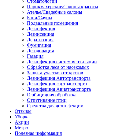
Стоматологии
Парикмахерские/Салоны красоты
Ателье/Свадебные салоны
Бани/Сауны
Подвальные помещения
Дезинфекция
Дезинсекция
Дератизация
Фумигация
Дезодорация
Газация
Дезинфекция систем вентиляции
Обработка леса от насекомых
Защита участков от кротов
Дезинфекция Автотранспорта
Дезинфекция жд транспорта
Дезинфекция Авиатранспорта
Гербицидная обработка
Отпугивание птиц
Средства для дезинфекции
Отзывы
Уборка
Акции
Метро
Полезная информация