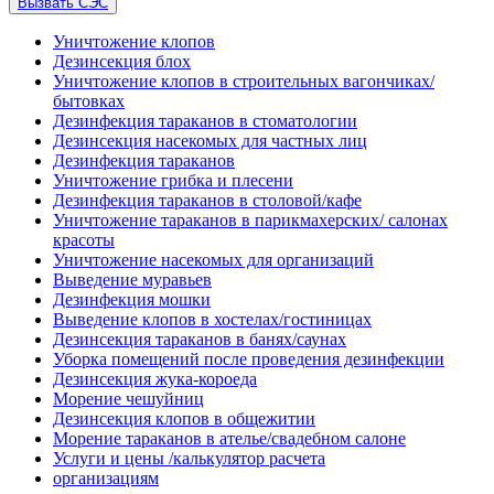
Вызвать СЭС
Уничтожение клопов
Дезинсекция блох
Уничтожение клопов в строительных вагончиках/
бытовках
Дезинфекция тараканов в стоматологии
Дезинсекция насекомых для частных лиц
Дезинфекция тараканов
Уничтожение грибка и плесени
Дезинфекция тараканов в столовой/кафе
Уничтожение тараканов в парикмахерских/ салонах
красоты
Уничтожение насекомых для организаций
Выведение муравьев
Дезинфекция мошки
Выведение клопов в хостелах/гостиницах
Дезинсекция тараканов в банях/саунах
Уборка помещений после проведения дезинфекции
Дезинсекция жука-короеда
Морение чешуйниц
Дезинсекция клопов в общежитии
Морение тараканов в ателье/свадебном салоне
Услуги и цены /калькулятор расчета
организациям