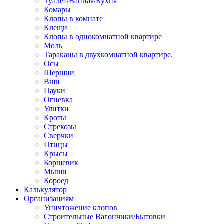
Туалет/Ванная/Кухня
Комары
Клопы в комнате
Клещи
Клопы в однокомнатной квартире
Моль
Тараканы в двухкомнатной квартире.
Осы
Шершни
Вши
Пауки
Огневка
Улитки
Кроты
Стрекозы
Сверчки
Птицы
Крысы
Борщевик
Мыши
Короед
Калькулятор
Организациям
Уничтожение клопов
Строительные Вагончики/Бытовки