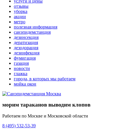
услуги и цены
отзывы
уборка
акции
метро
полезная информация
санэпидемстанция
дезинсекция
дератизация
дезодорация
дезинфекция
фумигация
газация
новости
глажка
города, в которых мы работаем
мойка окон
морим тараканов выводим клопов
Работаем по Москве и Московской области
8 (495) 532-53-39