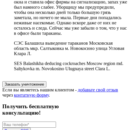
окна и ставила офис фирмы на сигнализацию, запах уже
был намного слабее. Уборщицу мы предупредили,
чтобы она несколько дней только большую грязь
заметала, но ничего не мыла. Первые дни попадались
неживые насекомые. Однако вскоре даже от них не
осталось и следа. Сейчас мы уже забыли о том, что у нас
в офисе были тараканы.
СЭС Балашиха выведение тараканов Московская
область мкр. Салтыковка м. Новокосино улица Угловая
Клара Л.
SES Balashikha deducing cockroaches Moscow region md.
Saltykovka m. Novokosino Ulugnaya street Clara L.
Заказать уничтожение
Если вы являетесь нашим клиентом -
добавьте свой отзыв
через
контатную форму
.
Получить бесплатную
консультацию!