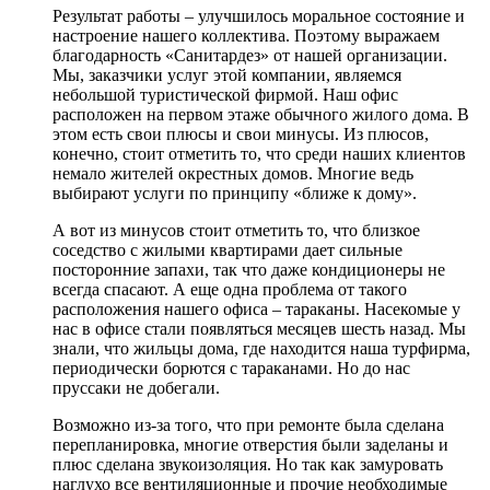
Результат работы – улучшилось моральное состояние и
настроение нашего коллектива. Поэтому выражаем
благодарность «Санитардез» от нашей организации.
Мы, заказчики услуг этой компании, являемся
небольшой туристической фирмой. Наш офис
расположен на первом этаже обычного жилого дома. В
этом есть свои плюсы и свои минусы. Из плюсов,
конечно, стоит отметить то, что среди наших клиентов
немало жителей окрестных домов. Многие ведь
выбирают услуги по принципу «ближе к дому».
А вот из минусов стоит отметить то, что близкое
соседство с жилыми квартирами дает сильные
посторонние запахи, так что даже кондиционеры не
всегда спасают. А еще одна проблема от такого
расположения нашего офиса – тараканы. Насекомые у
нас в офисе стали появляться месяцев шесть назад. Мы
знали, что жильцы дома, где находится наша турфирма,
периодически борются с тараканами. Но до нас
пруссаки не добегали.
Возможно из-за того, что при ремонте была сделана
перепланировка, многие отверстия были заделаны и
плюс сделана звукоизоляция. Но так как замуровать
наглухо все вентиляционные и прочие необходимые