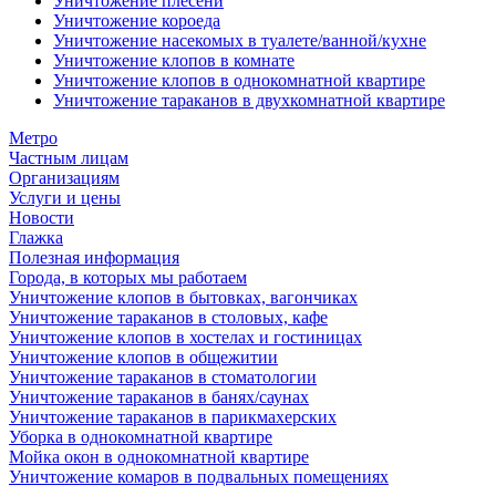
Уничтожение плесени
Уничтожение короеда
Уничтожение насекомых в туалете/ванной/кухне
Уничтожение клопов в комнате
Уничтожение клопов в однокомнатной квартире
Уничтожение тараканов в двухкомнатной квартире
Метро
Частным лицам
Организациям
Услуги и цены
Новости
Глажка
Полезная информация
Города, в которых мы работаем
Уничтожение клопов в бытовках, вагончиках
Уничтожение тараканов в столовых, кафе
Уничтожение клопов в хостелах и гостиницах
Уничтожение клопов в общежитии
Уничтожение тараканов в стоматологии
Уничтожение тараканов в банях/саунах
Уничтожение тараканов в парикмахерских
Уборка в однокомнатной квартире
Мойка окон в однокомнатной квартире
Уничтожение комаров в подвальных помещениях