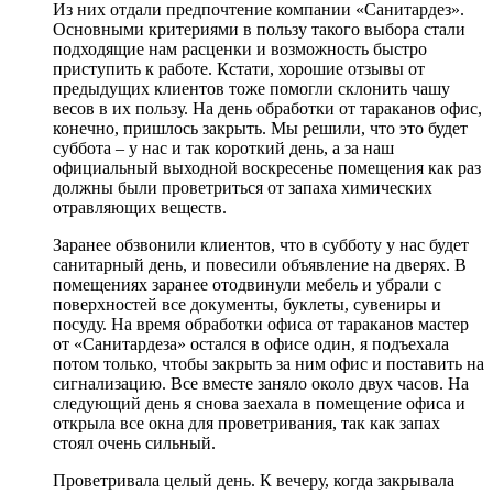
Из них отдали предпочтение компании «Санитардез».
Основными критериями в пользу такого выбора стали
подходящие нам расценки и возможность быстро
приступить к работе. Кстати, хорошие отзывы от
предыдущих клиентов тоже помогли склонить чашу
весов в их пользу. На день обработки от тараканов офис,
конечно, пришлось закрыть. Мы решили, что это будет
суббота – у нас и так короткий день, а за наш
официальный выходной воскресенье помещения как раз
должны были проветриться от запаха химических
отравляющих веществ.
Заранее обзвонили клиентов, что в субботу у нас будет
санитарный день, и повесили объявление на дверях. В
помещениях заранее отодвинули мебель и убрали с
поверхностей все документы, буклеты, сувениры и
посуду. На время обработки офиса от тараканов мастер
от «Санитардеза» остался в офисе один, я подъехала
потом только, чтобы закрыть за ним офис и поставить на
сигнализацию. Все вместе заняло около двух часов. На
следующий день я снова заехала в помещение офиса и
открыла все окна для проветривания, так как запах
стоял очень сильный.
Проветривала целый день. К вечеру, когда закрывала