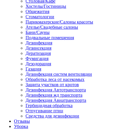
Столовая/Кафе
Хостелы/Гостиницы
Общежития
Стоматологии
Парикмахерские/Салоны красоты
Ателье/Свадебные салоны
Бани/Сауны
Подвальные помещения
Дезинфекция
Дезинсекция
Дератизация
Фумигация
Дезодорация
Газация
Дезинфекция систем вентиляции
Обработка леса от насекомых
Защита участков от кротов
Дезинфекция Автотранспорта
Дезинфекция жд транспорта
Дезинфекция Авиатранспорта
Гербицидная обработка
Отпугивание птиц
Средства для дезинфекции
Отзывы
Уборка