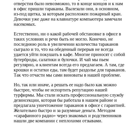
отверстия было невозможно, то в конце концов и к нам
в офис пришли тараканы. Вылезали они, в основном,
из-под щитка, за которым расположен пожарный кран.
Девочки уже даже на клавиатуре компьютера замечали
насекомых.
Естественно, ни о какой рабочей обстановке в офисе в
таких условиях и речи быть не могло. Конечно, не
последнюю роль в увеличении количества тараканов
сыграло и то, что на обеденный перерыв не всегда
удается уйти покушать в кафе. Многие приносят с собой
бутерброды, салатики и булочки. И чай мы пьем
регулярно, и клиентам всегда его предлагаем. А там, где
крошки и остатки еды, там будет раздолье для тараканов.
Так что отчасти мы сами виноваты в нашей проблеме.
Но, так или иначе, а решать ее надо было как можно
быстрее, чтобы не испортить репутацию нашей
турфирмы. Мы стали искать профессиональную службу
дезинсекции, которая бы работала в нашем районе и
предлагала уничтожение тараканов в офисе с гарантией.
Желательно быстро и за разумные деньги. Методом
«сарафанного радио» через знакомых и родственников
нашли две компании с неплохими отзывами.