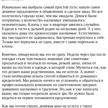
Изначально мы выбрали самый простой путь: нашли самое
дешевое предложение в объявлениях и сделали заказ. Но все
получилось гораздо хуже, чем мы ожидали. Деньги были
потрачены, а количество насекомых уменьшилось
незначительно. Клопы у нас в квартире завелись случайно.
Ездили в гости к дальней родне на несколько дней. А у них
оказались дома эти кровососущие насекомые. Естественно,
мы там надолго не задержались, быстренько вернулись к себе.
Только вот вернулись не одни, вместе с нами переехали и
клопы.
Конечно, обнаружили мы это не сразу. Недели через три после
поездки стали чувствовать знакомые уже симптомы:
просыпаться и чесаться по ночам, резкий запах, пятна от
крови на постели и одежде, в которой спим. Мучиться так, как
это делают наши родственники, мы не хотели. А значит -
стало необходимо искать способ избавиться от домашних
вредителей. Мы решили ничего не усложнять и обратиться в
профессиональную компанию по уничтожению вредных
домашних насекомых и грызунов. Но, как я уже написала
выше, мы только потратили деньги зря. Не нужно было
кидаться на первое попавшееся предложение.
Как мы потом узнали, дешевая цена на услуги у таких