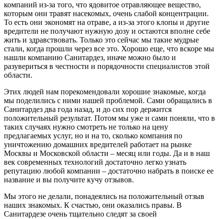
компаний из-за того, что ядовитое отравляющее вещество,
которым они травят насекомых, очень слабой концентрации.
То есть они экономят на отраве, а из-за этого клопы и другие
вредители не получают нужную дозу и остаются вполне себе
жить и здравствовать. Только это сейчас мы такие мудрые
стали, когда прошли через все это. Хорошо еще, что вскоре мы
нашли компанию Санитардез, иначе можно было и
разувериться в честности и порядочности специалистов этой
области.
Этих людей нам порекомендовали хорошие знакомые, когда
мы поделились с ними нашей проблемой. Сами обращались в
Санитардез два года назад, и до сих пор держится
положительный результат. Потом мы уже и сами поняли, что в
таких случаях нужно смотреть не только на цену
предлагаемых услуг, но и на то, сколько компания по
уничтожению домашних вредителей работает на рынке
Москвы и Московской области – месяц или годы. Да и в наш
век современных технологий достаточно легко узнать
репутацию любой компании – достаточно набрать в поиске ее
название и вы получите кучу отзывов.
Мы этого не делали, понадеялись на положительный отзыв
наших знакомых. К счастью, они оказались правы. В
Санитардезе очень тщательно следят за своей