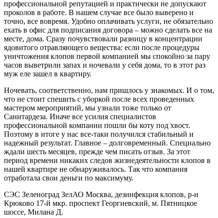
профессиональной репутацией и практически не допускают
проколов в работе. В нашем случае все было выверено и
точно, все вовремя. Удобно оплачивать услуги, не обязательно
ехать в офис для подписания договора – можно сделать все на
месте, дома. Сразу почувствовали разницу в концентрации
ядовитого отравляющего вещества: если после процедуры
уничтожения клопов первой компанией мы спокойно за пару
часов выветрили запах и ночевали у себя дома, то в этот раз
муж еле зашел в квартиру.
Ночевать, соответственно, нам пришлось у знакомых. И о том,
что не стоит спешить с уборкой после всех проведенных
мастером мероприятий, мы узнали тоже только от
Санитардеза. Иначе все усилия специалистов
профессиональной компании пошли бы коту под хвост.
Поэтому в итоге у нас все-таки получился стабильный и
надежный результат. Главное – долговременный. Специально
ждали шесть месяцев, прежде чем писать отзыв. За этот
период времени никаких следов жизнедеятельности клопов в
нашей квартире не обнаруживалось. Так что компания
отработала свои деньги по максимуму.
СЭС Зеленоград ЗелАО Москва, дезинфекция клопов, р-н
Крюково 17-й мкр. проспект Георгиевский, м. Пятницкое
шоссе, Милана Д.