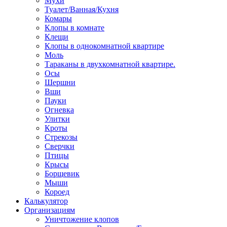
Мухи
Туалет/Ванная/Кухня
Комары
Клопы в комнате
Клещи
Клопы в однокомнатной квартире
Моль
Тараканы в двухкомнатной квартире.
Осы
Шершни
Вши
Пауки
Огневка
Улитки
Кроты
Стрекозы
Сверчки
Птицы
Крысы
Борщевик
Мыши
Короед
Калькулятор
Организациям
Уничтожение клопов