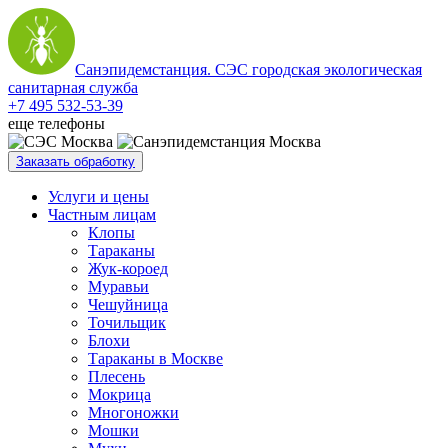
Санэпидемстанция. СЭС городская экологическая
санитарная служба
+7 495 532-53-39
еще телефоны
Заказать обработку
Услуги и цены
Частным лицам
Клопы
Тараканы
Жук-короед
Муравьи
Чешуйница
Точильщик
Блохи
Тараканы в Москве
Плесень
Мокрица
Многоножки
Мошки