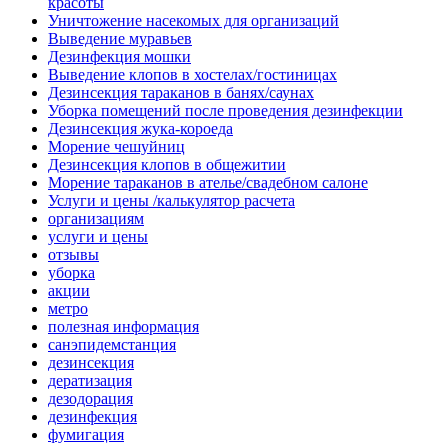
красоты
Уничтожение насекомых для организаций
Выведение муравьев
Дезинфекция мошки
Выведение клопов в хостелах/гостиницах
Дезинсекция тараканов в банях/саунах
Уборка помещений после проведения дезинфекции
Дезинсекция жука-короеда
Морение чешуйниц
Дезинсекция клопов в общежитии
Морение тараканов в ателье/свадебном салоне
Услуги и цены /калькулятор расчета
организациям
услуги и цены
отзывы
уборка
акции
метро
полезная информация
санэпидемстанция
дезинсекция
дератизация
дезодорация
дезинфекция
фумигация