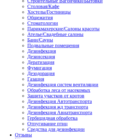
Строительные Вагончики/Бытовки
Столовая/Кафе
Хостелы/Гостиницы
Общежития
Стоматологии
Парикмахерские/Салоны красоты
Ателье/Свадебные салоны
Бани/Сауны
Подвальные помещения
Дезинфекция
Дезинсекция
Дератизация
Фумигация
Дезодорация
Газация
Дезинфекция систем вентиляции
Обработка леса от насекомых
Защита участков от кротов
Дезинфекция Автотранспорта
Дезинфекция жд транспорта
Дезинфекция Авиатранспорта
Гербицидная обработка
Отпугивание птиц
Средства для дезинфекции
Отзывы