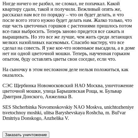
Нигде ничего не разбил, не сломал, не попачкал. Какой
квартиру сдали, такой и получили. Вежливый опять же,
рассказал нам все по порядку – что он будет делать, и что
после всего этого нужно будет делать нам. Жалко только, что
еще часть цветочных горшков с растениями пришлось потом
все-таки выбросить. Теперь заново придется все сажать и
выращивать. Но это все же лучше, чем жить среди летающих
мелких назойливых насекомых. Спасибо мастеру, что все
сделал на совесть. Я уже кое-что новенькое высадила, а в доме
нет ни одной цветочной мошки. Теперь, наученная горьким
опытом, буду оставлять цветы свои соседке, если что.
На сыночку в этом несложном деле нельзя положиться, как
оказалось.
СЭС Щербинка Новомосковский НАО Москва, уничтожение
цветочной мошки, улица Барышевская Роща, м. Бульвар
Дмитрия Донского, Анжелика В.
SES Shcherbinka Novomoskovskiy NAO Moskva, unichtozheniye
tsvetochnoy moshki, ulitsa Baryshevskaya Roshcha, m. Bul'var
Dmitriya Donskogo, Anzhelika V.
Заказать уничтожение