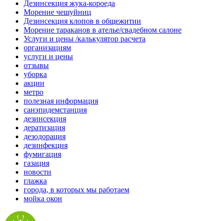
Дезинсекция жука-короеда
Морение чешуйниц
Дезинсекция клопов в общежитии
Морение тараканов в ателье/свадебном салоне
Услуги и цены /калькулятор расчета
организациям
услуги и цены
отзывы
уборка
акции
метро
полезная информация
санэпидемстанция
дезинсекция
дератизация
дезодорация
дезинфекция
фумигация
газация
новости
глажка
города, в которых мы работаем
мойка окон