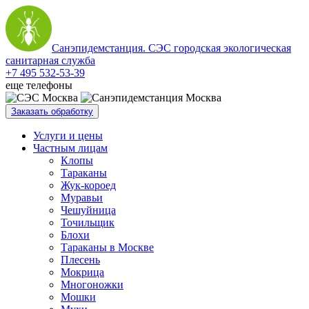
Санэпидемстанция. СЭС городская экологическая
санитарная служба
+7 495 532-53-39
еще телефоны
Заказать обработку
Услуги и цены
Частным лицам
Клопы
Тараканы
Жук-короед
Муравьи
Чешуйница
Точильщик
Блохи
Тараканы в Москве
Плесень
Мокрица
Многоножки
Мошки