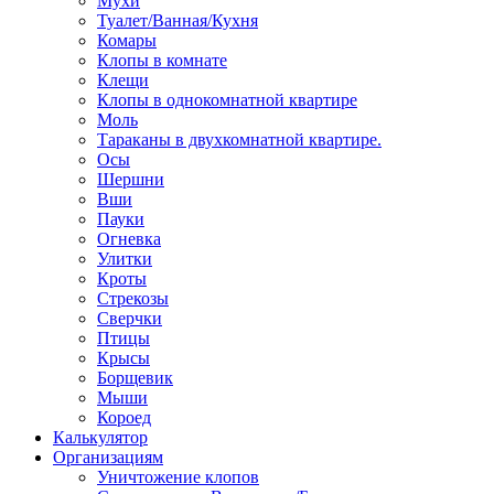
Мухи
Туалет/Ванная/Кухня
Комары
Клопы в комнате
Клещи
Клопы в однокомнатной квартире
Моль
Тараканы в двухкомнатной квартире.
Осы
Шершни
Вши
Пауки
Огневка
Улитки
Кроты
Стрекозы
Сверчки
Птицы
Крысы
Борщевик
Мыши
Короед
Калькулятор
Организациям
Уничтожение клопов