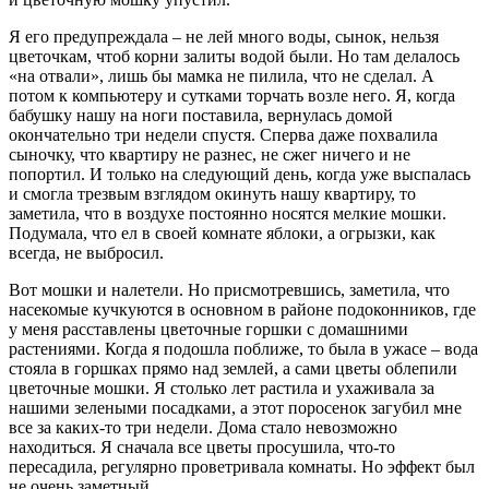
Я его предупреждала – не лей много воды, сынок, нельзя
цветочкам, чтоб корни залиты водой были. Но там делалось
«на отвали», лишь бы мамка не пилила, что не сделал. А
потом к компьютеру и сутками торчать возле него. Я, когда
бабушку нашу на ноги поставила, вернулась домой
окончательно три недели спустя. Сперва даже похвалила
сыночку, что квартиру не разнес, не сжег ничего и не
попортил. И только на следующий день, когда уже выспалась
и смогла трезвым взглядом окинуть нашу квартиру, то
заметила, что в воздухе постоянно носятся мелкие мошки.
Подумала, что ел в своей комнате яблоки, а огрызки, как
всегда, не выбросил.
Вот мошки и налетели. Но присмотревшись, заметила, что
насекомые кучкуются в основном в районе подоконников, где
у меня расставлены цветочные горшки с домашними
растениями. Когда я подошла поближе, то была в ужасе – вода
стояла в горшках прямо над землей, а сами цветы облепили
цветочные мошки. Я столько лет растила и ухаживала за
нашими зелеными посадками, а этот поросенок загубил мне
все за каких-то три недели. Дома стало невозможно
находиться. Я сначала все цветы просушила, что-то
пересадила, регулярно проветривала комнаты. Но эффект был
не очень заметный.