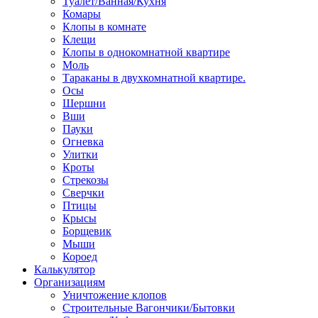
Туалет/Ванная/Кухня
Комары
Клопы в комнате
Клещи
Клопы в однокомнатной квартире
Моль
Тараканы в двухкомнатной квартире.
Осы
Шершни
Вши
Пауки
Огневка
Улитки
Кроты
Стрекозы
Сверчки
Птицы
Крысы
Борщевик
Мыши
Короед
Калькулятор
Организациям
Уничтожение клопов
Строительные Вагончики/Бытовки