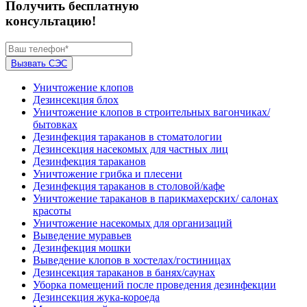
Получить бесплатную
консультацию!
Вызвать СЭС
Уничтожение клопов
Дезинсекция блох
Уничтожение клопов в строительных вагончиках/
бытовках
Дезинфекция тараканов в стоматологии
Дезинсекция насекомых для частных лиц
Дезинфекция тараканов
Уничтожение грибка и плесени
Дезинфекция тараканов в столовой/кафе
Уничтожение тараканов в парикмахерских/ салонах
красоты
Уничтожение насекомых для организаций
Выведение муравьев
Дезинфекция мошки
Выведение клопов в хостелах/гостиницах
Дезинсекция тараканов в банях/саунах
Уборка помещений после проведения дезинфекции
Дезинсекция жука-короеда