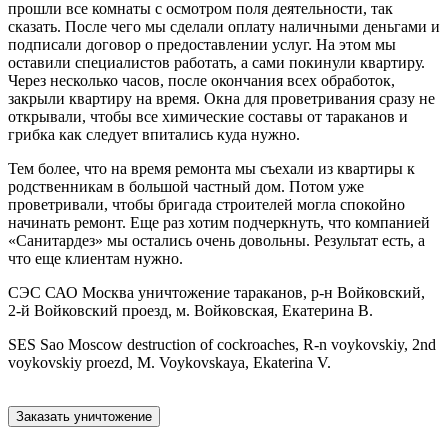
прошли все комнаты с осмотром поля деятельности, так
сказать. После чего мы сделали оплату наличными деньгами и
подписали договор о предоставлении услуг. На этом мы
оставили специалистов работать, а сами покинули квартиру.
Через несколько часов, после окончания всех обработок,
закрыли квартиру на время. Окна для проветривания сразу не
открывали, чтобы все химические составы от тараканов и
грибка как следует впитались куда нужно.
Тем более, что на время ремонта мы съехали из квартиры к
родственникам в большой частный дом. Потом уже
проветривали, чтобы бригада строителей могла спокойно
начинать ремонт. Еще раз хотим подчеркнуть, что компанией
«Санитардез» мы остались очень довольны. Результат есть, а
что еще клиентам нужно.
СЭС САО Москва уничтожение тараканов, р-н Войковский,
2-й Войковский проезд, м. Войковская, Екатерина В.
SES Sao Moscow destruction of cockroaches, R-n voykovskiy, 2nd
voykovskiy proezd, M. Voykovskaya, Ekaterina V.
Заказать уничтожение