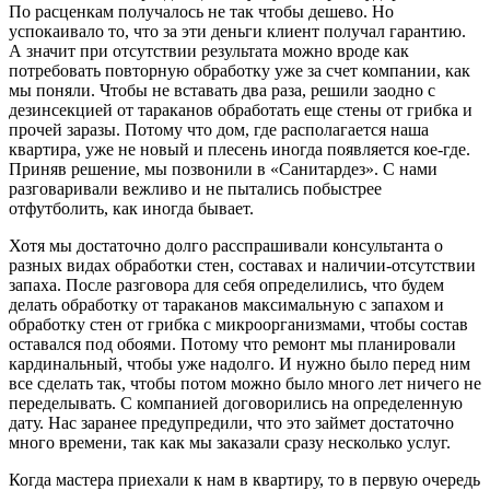
По расценкам получалось не так чтобы дешево. Но
успокаивало то, что за эти деньги клиент получал гарантию.
А значит при отсутствии результата можно вроде как
потребовать повторную обработку уже за счет компании, как
мы поняли. Чтобы не вставать два раза, решили заодно с
дезинсекцией от тараканов обработать еще стены от грибка и
прочей заразы. Потому что дом, где располагается наша
квартира, уже не новый и плесень иногда появляется кое-где.
Приняв решение, мы позвонили в «Санитардез». С нами
разговаривали вежливо и не пытались побыстрее
отфутболить, как иногда бывает.
Хотя мы достаточно долго расспрашивали консультанта о
разных видах обработки стен, составах и наличии-отсутствии
запаха. После разговора для себя определились, что будем
делать обработку от тараканов максимальную с запахом и
обработку стен от грибка с микроорганизмами, чтобы состав
оставался под обоями. Потому что ремонт мы планировали
кардинальный, чтобы уже надолго. И нужно было перед ним
все сделать так, чтобы потом можно было много лет ничего не
переделывать. С компанией договорились на определенную
дату. Нас заранее предупредили, что это займет достаточно
много времени, так как мы заказали сразу несколько услуг.
Когда мастера приехали к нам в квартиру, то в первую очередь