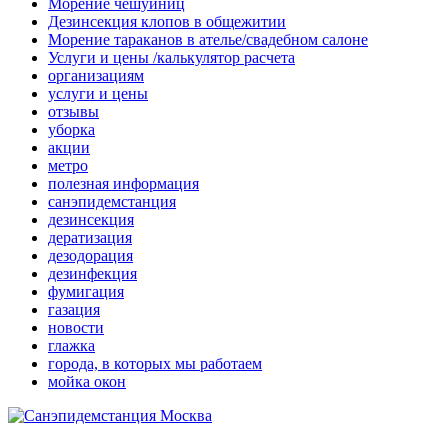
Морение чешуйниц
Дезинсекция клопов в общежитии
Морение тараканов в ателье/свадебном салоне
Услуги и цены /калькулятор расчета
организациям
услуги и цены
отзывы
уборка
акции
метро
полезная информация
санэпидемстанция
дезинсекция
дератизация
дезодорация
дезинфекция
фумигация
газация
новости
глажка
города, в которых мы работаем
мойка окон