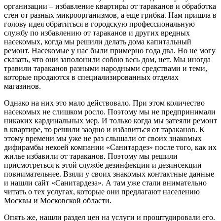
организации – избавление квартиры от тараканов и обработка
стен от разных микроорганизмов, а еще грибка. Нам пришла в
голову идея обратиться в городскую профессиональную
службу по избавлению от тараканов и других вредных
насекомых, когда мы решили делать дома капитальный
ремонт. Насекомые у нас были примерно года два. Но не могу
сказать, что они заполонили собою весь дом, нет. Мы иногда
травили тараканов разными народными средствами и теми,
которые продаются в специализированных отделах
магазинов.
Однако на них это мало действовало. При этом количество
насекомых не слишком росло. Поэтому мы не предпринимали
никаких кардинальных мер. И только когда мы затеяли ремонт
в квартире, то решили заодно и избавиться от тараканов. К
этому времени мы уже не раз слышали от своих знакомых
дифирамбы некоей компании «Санитардез» после того, как их
жилье избавили от тараканов. Поэтому мы решили
присмотреться к этой службе дезинфекции и дезинсекции
повнимательнее. Взяли у своих знакомых контактные данные
и нашли сайт «Санитардеза». А там уже стали внимательно
читать о тех услугах, которые они предлагают населению
Москвы и Московской области.
Опять же, нашли раздел цен на услуги и проштудировали его.