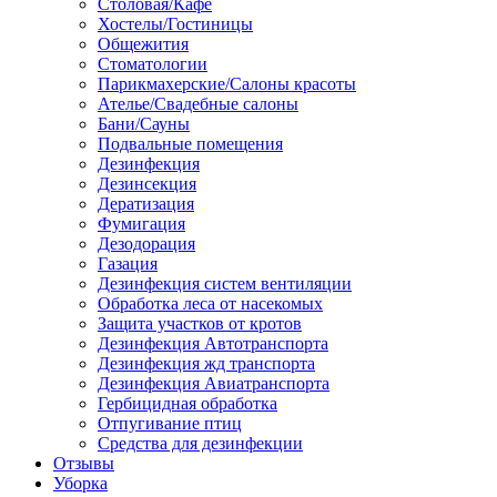
Столовая/Кафе
Хостелы/Гостиницы
Общежития
Стоматологии
Парикмахерские/Салоны красоты
Ателье/Свадебные салоны
Бани/Сауны
Подвальные помещения
Дезинфекция
Дезинсекция
Дератизация
Фумигация
Дезодорация
Газация
Дезинфекция систем вентиляции
Обработка леса от насекомых
Защита участков от кротов
Дезинфекция Автотранспорта
Дезинфекция жд транспорта
Дезинфекция Авиатранспорта
Гербицидная обработка
Отпугивание птиц
Средства для дезинфекции
Отзывы
Уборка