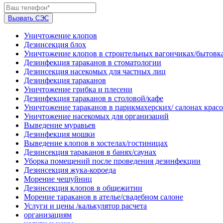
Вызвать СЭС
Уничтожение клопов
Дезинсекция блох
Уничтожение клопов в строительных вагончиках/бытовк
Дезинфекция тараканов в стоматологии
Дезинсекция насекомых для частных лиц
Дезинфекция тараканов
Уничтожение грибка и плесени
Дезинфекция тараканов в столовой/кафе
Уничтожение тараканов в парикмахерских/ салонах крас
Уничтожение насекомых для организаций
Выведение муравьев
Дезинфекция мошки
Выведение клопов в хостелах/гостиницах
Дезинсекция тараканов в банях/саунах
Уборка помещений после проведения дезинфекции
Дезинсекция жука-короеда
Морение чешуйниц
Дезинсекция клопов в общежитии
Морение тараканов в ателье/свадебном салоне
Услуги и цены /калькулятор расчета
организациям