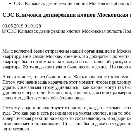
СЭС Климовск дезинфекция клопов Московская область 
СЭС Климовск дезинфекция клопов Московская о
03.05.2019 01:01:28
Мы с коллегой были отправлены нашей организацией в Москв
квартиру. Не в самой Москве, конечно. Но добираться до мест
квартире было по комнате на каждую из нас, плюс общая кухня
квартира. Жить ведь там нужно было шесть месяцев. Но скоро м
А если точнее, то это были клопы. Жить в квартире с клопами 
Потом уже начинаешь караулить этот момент, чтобы прихлопнуть
удрать. Сначала мы этому удивлялись – как клопы могут так б
удивляться перестали. Бегают они, конечно, для своих размеров
вещество действует как обезболивающее.
Поэтому люди и не чувствуют тот момент, когда насекомое его 
зуда. Это как раз и есть реакция не на укусы клопов, а на то 
аллергическая реакция на какую-то составляющую. Волдыри бы
поменяли место проживания. Согласны были даже на ухудшение 
пяти месяцев.