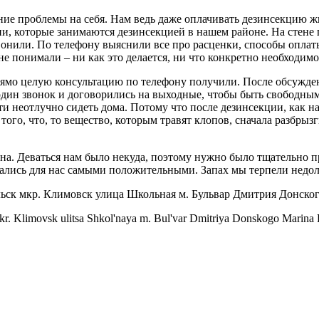
ение проблемы на себя. Нам ведь даже оплачивать дезинсекцию 
ии, которые занимаются дезинсекцией в нашем районе. На стене 
или. По телефону выяснили все про расценки, способы оплаты,
е понимали – ни как это делается, ни что конкретно необходимо
рямо целую консультацию по телефону получили. После обсужде
ин звонок и договорились на выходные, чтобы быть свободными 
ти неотлучно сидеть дома. Потому что после дезинсекции, как н
того, что, то вещество, которым травят клопов, сначала разбрызг
на. Деваться нам было некуда, поэтому нужно было тщательно пр
зались для нас самыми положительными. Запах мы терпели недол
ьск мкр. Климовск улица Школьная м. Бульвар Дмитрия Донско
kr. Klimovsk ulitsa Shkol'naya m. Bul'var Dmitriya Donskogo Marina 