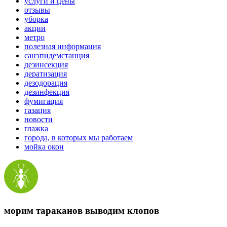
услуги и цены
отзывы
уборка
акции
метро
полезная информация
санэпидемстанция
дезинсекция
дератизация
дезодорация
дезинфекция
фумигация
газация
новости
глажка
города, в которых мы работаем
мойка окон
морим тараканов выводим клопов