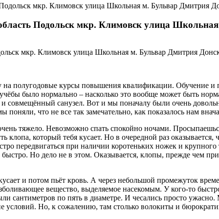
Подольск мкр. Климовск улица Школьная м. Бульвар Дмитрия Д
бласть Подольск мкр. Климовск улица Школьная
у на полугодовые курсы повышения квалификации. Обучение и
а учёбы было нормально – насколько это вообще может быть норм
 и совмещённый санузел. Вот и мы поначалу были очень довольн
ы поняли, что не все так замечательно, как показалось нам внач
очень тяжело. Невозможно спать спокойно ночами. Просыпаешься п
 клопа, который тебя кусает. Но в очередной раз оказывается, 
ыстро передвигаться при наличии коротеньких ножек и крупного
 быстро. Но дело не в этом. Оказывается, клопы, прежде чем при
кусает и потом пьёт кровь. А через небольшой промежуток време
обезболивающее вещество, выделяемое насекомым. У кого-то быстро
ли сантиметров по пять в диаметре. И чесались просто ужасно.
условий. Но, к сожалению, там столько волокиты и бюрократии,