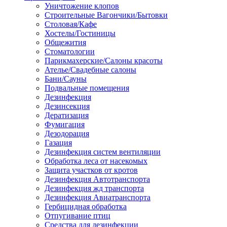
Уничтожение клопов
Строительные Вагончики/Бытовки
Столовая/Кафе
Хостелы/Гостиницы
Общежития
Стоматологии
Парикмахерские/Салоны красоты
Ателье/Свадебные салоны
Бани/Сауны
Подвальные помещения
Дезинфекция
Дезинсекция
Дератизация
Фумигация
Дезодорация
Газация
Дезинфекция систем вентиляции
Обработка леса от насекомых
Защита участков от кротов
Дезинфекция Автотранспорта
Дезинфекция жд транспорта
Дезинфекция Авиатранспорта
Гербицидная обработка
Отпугивание птиц
Средства для дезинфекции