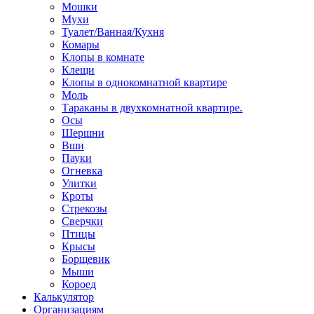
Мошки
Мухи
Туалет/Ванная/Кухня
Комары
Клопы в комнате
Клещи
Клопы в однокомнатной квартире
Моль
Тараканы в двухкомнатной квартире.
Осы
Шершни
Вши
Пауки
Огневка
Улитки
Кроты
Стрекозы
Сверчки
Птицы
Крысы
Борщевик
Мыши
Короед
Калькулятор
Организациям