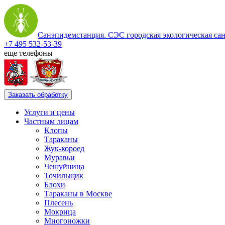
Санэпидемстанция. СЭС городская экологическая са
+7 495 532-53-39
еще телефоны
Заказать обработку
Услуги и цены
Частным лицам
Клопы
Тараканы
Жук-короед
Муравьи
Чешуйница
Точильщик
Блохи
Тараканы в Москве
Плесень
Мокрица
Многоножки