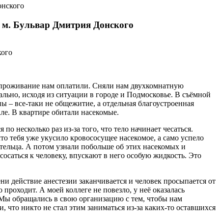
онского
 м. Бульвар Дмитрия Донского
 проживание нам оплатили. Сняли нам двухкомнатную
ально, исходя из ситуации в городе и Подмосковье. В съёмной
ы – все-таки не общежитие, а отдельная благоустроенная
але. В квартире обитали насекомые.
о несколько раз из-за того, что тело начинает чесаться.
что тебя уже укусило кровососущее насекомое, а само успело
 тельца. А потом узнали побольше об этих насекомых и
сосаться к человеку, впускают в него особую жидкость. Это
ни действие анестезии заканчивается и человек просыпается от
 проходит. А моей коллеге не повезло, у неё оказалась
 Мы обращались в свою организацию с тем, чтобы нам
 что никто не стал этим заниматься из-за каких-то оставшихся