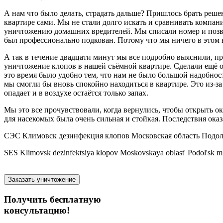
А нам что было делать, страдать дальше? Пришлось брать реш
квартире сами. Мы не стали долго искать и сравнивать компан
уничтожению домашних вредителей. Мы списали номер и позвон
был профессионально подкован. Потому что мы ничего в этом н
А так в течение двадцати минут мы все подробно выяснили, п
уничтожение клопов в нашей съёмной квартире. Сделали ещё од
это время было удобно тем, что нам не было большой надобнос
мы смогли бы вновь спокойно находиться в квартире. Это из-за 
опадает и в воздухе остаётся только запах.
Мы это все прочувствовали, когда вернулись, чтобы открыть ок
для насекомых была очень сильная и стойкая. Последствия ока
СЭС Климовск дезинфекция клопов Московская область Подол
SES Klimovsk dezinfektsiya klopov Moskovskaya oblast' Podol'sk m
Заказать уничтожение
Получить бесплатную
консультацию!