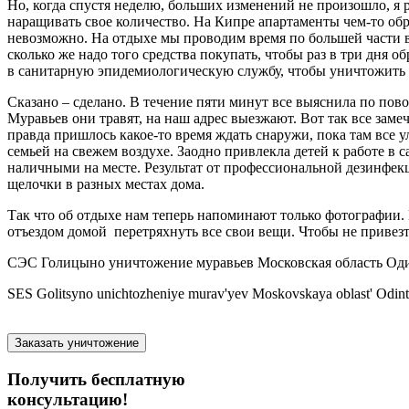
Но, когда спустя неделю, больших изменений не произошло, я 
наращивать свое количество. На Кипре апартаменты чем-то обр
невозможно. На отдыхе мы проводим время по большей части вн
сколько же надо того средства покупать, чтобы раз в три дня 
в санитарную эпидемиологическую службу, чтобы уничтожить у 
Сказано – сделано. В течение пяти минут все выяснила по пов
Муравьев они травят, на наш адрес выезжают. Вот так все заме
правда пришлось какое-то время ждать снаружи, пока там все у
семьей на свежем воздухе. Заодно привлекла детей к работе в 
наличными на месте. Результат от профессиональной дезинфекц
щелочки в разных местах дома.
Так что об отдыхе нам теперь напоминают только фотографии. М
отъездом домой перетряхнуть все свои вещи. Чтобы не привез
СЭС Голицыно уничтожение муравьев Московская область Оди
SES Golitsyno unichtozheniye murav'yev Moskovskaya oblast' Odint
Заказать уничтожение
Получить бесплатную
консультацию!