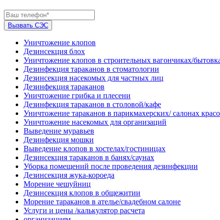
Вызвать СЭС
Уничтожение клопов
Дезинсекция блох
Уничтожение клопов в строительных вагончиках/бытовк
Дезинфекция тараканов в стоматологии
Дезинсекция насекомых для частных лиц
Дезинфекция тараканов
Уничтожение грибка и плесени
Дезинфекция тараканов в столовой/кафе
Уничтожение тараканов в парикмахерских/ салонах крас
Уничтожение насекомых для организаций
Выведение муравьев
Дезинфекция мошки
Выведение клопов в хостелах/гостиницах
Дезинсекция тараканов в банях/саунах
Уборка помещений после проведения дезинфекции
Дезинсекция жука-короеда
Морение чешуйниц
Дезинсекция клопов в общежитии
Морение тараканов в ателье/свадебном салоне
Услуги и цены /калькулятор расчета
организациям