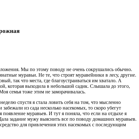
орожная
сположения. Мы по этому поводу не очень сокрушались обычно.
мнатные муравьи. Не те, что строят муравейники в лесу, другие.
ый, так что места, где благоустраиваться им хватало. А
кой, которая выходила в небольшой садик. Слышала до этого,
 Моя семья тоже этим не заморачивалась.
еделю спустя я стала ловить себя на том, что мысленно
и забежали из сада несколько насекомых, то скоро убегут
 появление муравьев. И тут я поняла, что если на отдыхе я
 Дала задание мужу выяснить все по поводу домашних муравьев.
о средство для привлечения этих насекомых с последующим