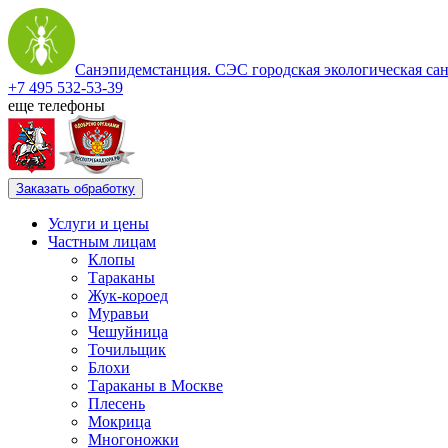
Санэпидемстанция. СЭС городская экологическая са
+7 495 532-53-39
еще телефоны
Заказать обработку
Услуги и цены
Частным лицам
Клопы
Тараканы
Жук-короед
Муравьи
Чешуйница
Точильщик
Блохи
Тараканы в Москве
Плесень
Мокрица
Многоножки