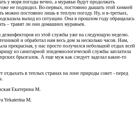
ть у моря погоды вечно, а муравьи будут продолжать
 тоже не подходил. Во-первых, постоянно дышать этой химией
ь можно постоянно лишь в теплую погоду. Ну, и в-третьих,
 подсказала выход из ситуации. Она в прошлом году обращалась
ть – травят ли они домашних муравьев.
ом дезинфекторов из этой службы уже на следующую неделю.
техникой и обработал нам весь дом за несколько часов. Нам,
 была прекрасная, у нас просто получился небольшой отдых всей
Товарищу из санитарной эпидемиологической службы заплатила
рских брызгалок. А еще муж как следует заделал какие-то
т отдыхать в теплых странах на лоне природы совет - перед
ы.
ская Екатерина М.
a Yekaterina M.