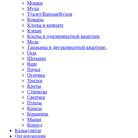
Мошки
Мухи
Туалет/Ванная/Кухня
Комары
Клопы в комнате
Клещи
Клопы в однокомнатной квартире
Моль
Тараканы в двухкомнатной квартире.
Осы
Шершни
Вши
Пауки
Огневка
Улитки
Кроты
Стрекозы
Сверчки
Птицы
Крысы
Борщевик
Мыши
Короед
Калькулятор
Организациям