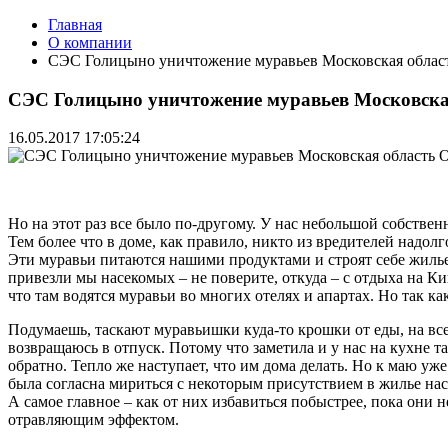
Главная
О компании
СЭС Голицыно уничтожение муравьев Московская област
СЭС Голицыно уничтожение муравьев Московска
16.05.2017 17:05:24
Но на этот раз все было по-другому. У нас небольшой собстве
Тем более что в доме, как правило, никто из вредителей надолг
Эти муравьи питаются нашими продуктами и строят себе жилье 
привезли мы насекомых – не поверите, откуда – с отдыха на Ки
что там водятся муравьи во многих отелях и апартах. Но так к
Подумаешь, таскают муравьишки куда-то крошки от еды, на все
возвращаюсь в отпуск. Потому что заметила и у нас на кухне т
обратно. Тепло же наступает, что им дома делать. Но к маю уж
была согласна мириться с некоторым присутствием в жилье нас
А самое главное – как от них избавиться побыстрее, пока они
отравляющим эффектом.