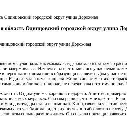
ь Одинцовский городской округ улица Дорожная
я область Одинцовский городской округ улица Д
нный дом с участком. Насекомых всегда хватало из-за такого ра
о не задерживался. Начнем с того, что завелись у нас недавно ко
в перекрытиях дома или в образующихся щелях. Дом у нас не нов
пре. Ездили туда в начале апреля. Жили в апартаментах с террас
ак сами живем близко к природе, не переживала по этому поводу.
х хватит. Отдохнули мы хорошо и недорого. А потом, примерно н
аких знакомых муравьев. Сначала решила, что мне кажется. Если 
е и мои домочадцы стали вспоминать Кипр, глядя на участившееся
екомых, то у себя дома видеть их постоянно абсолютно не хочу.
 не слишком сильно размножились. Он сначала притащил какое-т