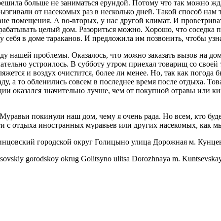
решила больше не заниматься ерундой. Потому что так можно жда
ызгивали от насекомых раз в несколько дней. Такой способ нам
е помещения. А во-вторых, у нас другой климат. И проветриват
обрабатывать целый дом. Разориться можно. Хорошо, что соседка
себя в доме тараканов. И предложила им позвонить, чтобы узна
оду нашей проблемы. Оказалось, что можно заказать вызов на д
чательно устроилось. В субботу утром приехал товарищ со своей 
ляжется и воздух очистится, более ли менее. Но, так как погода
саду, а то обленились совсем в последнее время после отдыха. 
ии оказался значительно лучше, чем от покупной отравы или кип
уравьи покинули наш дом, чему я очень рада. Но всем, кто буде
ти с отдыха иностранных муравьев или других насекомых, как м
нцовский городской округ Голицыно улица Дорожная м. Кунцев
sovskiy gorodskoy okrug Golitsyno ulitsa Dorozhnaya m. Kuntsevskay