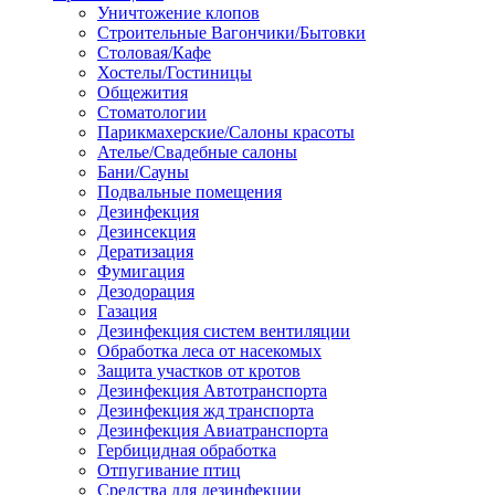
Уничтожение клопов
Строительные Вагончики/Бытовки
Столовая/Кафе
Хостелы/Гостиницы
Общежития
Стоматологии
Парикмахерские/Салоны красоты
Ателье/Свадебные салоны
Бани/Сауны
Подвальные помещения
Дезинфекция
Дезинсекция
Дератизация
Фумигация
Дезодорация
Газация
Дезинфекция систем вентиляции
Обработка леса от насекомых
Защита участков от кротов
Дезинфекция Автотранспорта
Дезинфекция жд транспорта
Дезинфекция Авиатранспорта
Гербицидная обработка
Отпугивание птиц
Средства для дезинфекции