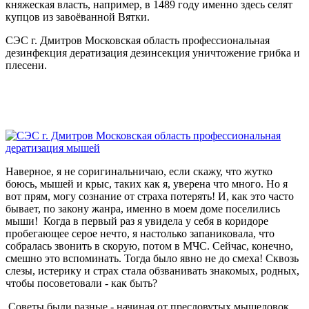
княжеская власть, например, в 1489 году именно здесь селят
купцов из завоёванной Вятки.
СЭС г. Дмитров Московская область профессиональная
дезинфекция дератизация дезинсекция уничтожение грибка и
плесени.
Наверное, я не соригинальничаю, если скажу, что жутко
боюсь, мышей и крыс, таких как я, уверена что много. Но я
вот прям, могу сознание от страха потерять! И, как это часто
бывает, по закону жанра, именно в моем доме поселились
мыши! Когда в первый раз я увидела у себя в коридоре
пробегающее серое нечто, я настолько запаниковала, что
собралась звонить в скорую, потом в МЧС. Сейчас, конечно,
смешно это вспоминать. Тогда было явно не до смеха! Сквозь
слезы, истерику и страх стала обзванивать знакомых, родных,
чтобы посоветовали - как быть?
Советы были разные - начиная от пресловутых мышеловок,