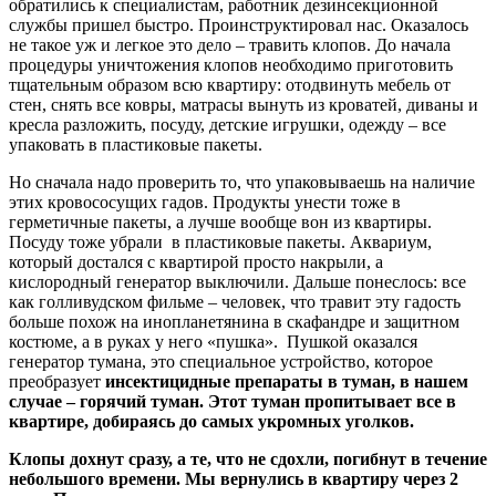
обратились к специалистам, работник дезинсекционной
службы пришел быстро. Проинструктировал нас. Оказалось
не такое уж и легкое это дело – травить клопов. До начала
процедуры уничтожения клопов необходимо приготовить
тщательным образом всю квартиру: отодвинуть мебель от
стен, снять все ковры, матрасы вынуть из кроватей, диваны и
кресла разложить, посуду, детские игрушки, одежду – все
упаковать в пластиковые пакеты.
Но сначала надо проверить то, что упаковываешь на наличие
этих кровососущих гадов. Продукты унести тоже в
герметичные пакеты, а лучше вообще вон из квартиры.
Посуду тоже убрали в пластиковые пакеты. Аквариум,
который достался с квартирой просто накрыли, а
кислородный генератор выключили. Дальше понеслось: все
как голливудском фильме – человек, что травит эту гадость
больше похож на инопланетянина в скафандре и защитном
костюме, а в руках у него «пушка». Пушкой оказался
генератор тумана, это специальное устройство, которое
преобразует
инсектицидные препараты в туман, в нашем
случае – горячий туман. Этот туман пропитывает все в
квартире, добираясь до самых укромных уголков.
Клопы дохнут сразу, а те, что не сдохли, погибнут в течение
небольшого времени. Мы вернулись в квартиру через 2