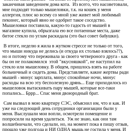
заканчивая заведением дома кота. Из всего, что насоветовали,
мне подходят только мышеловки, т.к. на кошек у меня
аллергия, плюс ко всему со мной уже живет мой любимый
пекинес, который явно не одобрит такое соседство.
Мышеловки поставила, какую-то гадость от мышей в
магазине купила, обрызгала ею все потаенные места, даже
битое стекло по углам раскидала (это был совет бабушки).
В итоге, неделю я жила в жутком стрессе не только от того,
что мыши никуда не делись (и откуда их столько взялось??),
но и потому что переживала за своего четвероного друга - как
бы он не полакомился этой "вкусняшкой", не наступил на
стекло или мышеловку. В общем, пришлось взять на работе
больничный и сидеть дома. Представляете, какие жертвы ради
мышей - минус зарплата, минус спокойные ночи, минус
расходы на всю эту бесполезную дрянь... Еще приходилось из
мышеловок вытаскивать пару мышей, которые все-таки
попались... Бррр... Спас меня двоюродный брат.
Сам вызвал в мою квартиру СЭС, объяснил им, что и как. И
уже на следующий день сотрудники организации были у
меня. Выслушали мои вопли, осмотрели помещение и
попросили на время удалиться. Уж не знаю, как они там
волшебничали, что сделали, но, на момент пока я пишу отзыв,
прошло уже полгода и НИ ОДНА мышь не гостила у меня. И