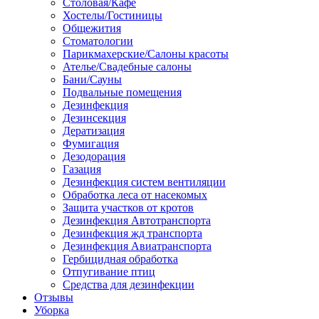
Столовая/Кафе
Хостелы/Гостиницы
Общежития
Стоматологии
Парикмахерские/Салоны красоты
Ателье/Свадебные салоны
Бани/Сауны
Подвальные помещения
Дезинфекция
Дезинсекция
Дератизация
Фумигация
Дезодорация
Газация
Дезинфекция систем вентиляции
Обработка леса от насекомых
Защита участков от кротов
Дезинфекция Автотранспорта
Дезинфекция жд транспорта
Дезинфекция Авиатранспорта
Гербицидная обработка
Отпугивание птиц
Средства для дезинфекции
Отзывы
Уборка