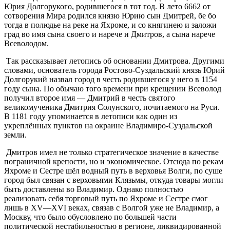
Юрия Долгорукого, родившегося в тот год. В лето 6662 от
сотворения Мира родился князю Юрию сын Дмитрей, бе бо
тогда в полюдье на реке на Яхроме, и со княгинею и заложи
град во имя сына своего и нарече и Дмитров, а сына нарече
Всеволодом.
Так рассказывает летопись об основании Дмитрова. Другими
словами, основатель города Ростово-Суздальский князь Юрий
Долгорукий назвал город в честь родившегося у него в 1154
году сына. По обычаю того времени при крещении Всеволод
получил второе имя — Дмитрий в честь святого
великомученика Дмитрия Солунского, почитаемого на Руси.
В 1181 году упоминается в летописи как один из
укреплённых пунктов на окраине Владимиро-Суздальской
земли.
Дмитров имел не только стратегическое значение в качестве
пограничной крепости, но и экономическое. Отсюда по рекам
Яхроме и Сестре шёл водный путь в верховья Волги, по суше
город был связан с верховьями Клязьмы, откуда товары могли
быть доставлены во Владимир. Однако полностью
реализовать себя торговый путь по Яхроме и Сестре смог
лишь в XV—XVI веках, связав с Волгой уже не Владимир, а
Москву, что было обусловлено по большей части
политической нестабильностью в регионе, ликвидированной