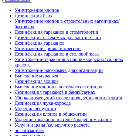
Уничтожение клопов
Дезинсекция блох
Уничтожение клопов в строительных вагончиках/
бытовках
Дезинфекция тараканов в стоматологии
Дезинсекция насекомых для частных лиц
Дезинфекция тараканов
Уничтожение грибка и плесени
Дезинфекция тараканов в столовой/кафе
Уничтожение тараканов в парикмахерских/ салонах
красоты
Уничтожение насекомых для организаций
Выведение муравьев
Дезинфекция мошки
Выведение клопов в хостелах/гостиницах
Дезинсекция тараканов в банях/саунах
Уборка помещений после проведения дезинфекции
Дезинсекция жука-короеда
Морение чешуйниц
Дезинсекция клопов в общежитии
Морение тараканов в ателье/свадебном салоне
Услуги и цены /калькулятор расчета
организациям
услуги и цены