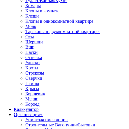
Туалет/Ванная/Кухня
Комары
Клопы в комнате
Клещи
Клопы в однокомнатной квартире
Моль
Тараканы в двухкомнатной квартире.
Осы
Шершни
Вши
Пауки
Огневка
Улитки
Кроты
Стрекозы
Сверчки
Птицы
Крысы
Борщевик
Мыши
Короед
Калькулятор
Организациям
Уничтожение клопов
Строительные Вагончики/Бытовки