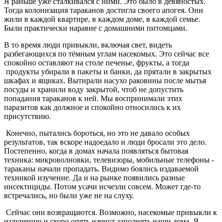
Я раньше уже сталкивался с ними. Это было в девяностых.
Тогда колонизация тараканов достигла своего апогея. Они
жили в каждой квартире, в каждом доме, в каждой семье.
Были практически наравне с домашними питомцами.
В то время люди привыкли, включая свет, видеть
разбегающихся по тёмным углам насекомых. Это сейчас все
спокойно оставляют на столе печенье, фрукты, а тогда
продукты убирали в пакеты и банки, да прятали в закрытых
шкафах и ящиках. Вытирали насухо раковины после мытья
посуды и хранили воду закрытой, чтоб не допустить
попадания тараканов к ней. Мы воспринимали этих
паразитов как должное и спокойно относились к их
присутствию.
Конечно, пытались бороться, но это не давало особых
результатов, так вскоре надоедало и люди бросали это дело.
Постепенно, когда в домах начала появляться бытовая
техника: микроволновки, телевизоры, мобильные телефоны -
тараканы начали пропадать. Видимо боялись издаваемой
техникой изучение. Да и на рынке появились разные
инсектициды. Потом усачи исчезли совсем. Может где-то
встречались, но были уже не на слуху.
Сейчас они возвращаются. Возможно, насекомые привыкли к
излучению и скоро опять начнут заполнять наши дома. Я