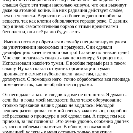
слышал будто эти твари настолько живучи, что они выживут
даже на атомной войне. На них радиация действует слабее,
чем на человека. Вероятно из-за более медленного обмена
веществ, так как клетки обновляются гораздо реже. С давних
пор я знал: самостоятельная борьба с этими вредителями
бесполезна, они всё равно будут лезть.
Именно поэтому обратился в службу специализирующуюся
на уничтожении насекомых и грызунов. Они сделали
дезинфекцию качественно и быстро! Главное по низкой цене!
Мне еще полагалась скидка - как пенсионеру, 5 процентов.
Использовали какой-то туман. Я вообще первый раз в таком
слышу. Ну как сказал сотрудник организации: туман
проникает в самые глубокие щели, даже там, где не
дотянуться. С помощью него, точно обработается вся площадь
помещения так, как не обработается руками.
От него даже запаха и следов в доме не останется. Я думаю -
если бы, в годы моей молодости было такое оборудование,
столько тараканов наших домах не водилось! Молодой
человек разговаривал со мной очень уважительно, подробно
всё рассказал о процедуре и всё сделал сам. А перед тем как
приехал, за час позвонил. Это очень удобно, особенно для тех
- у кого проблемы с памятью. В общем, от оказанной
компанией услуги - у меня остались только приятные