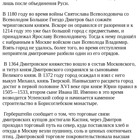
лишь после объединения Руси.
В 1180 году во время войны Святослава Всеволодовича со
Всеволодом Большое Гнездо Дмитров был сожжён
черниговским князем. Вскоре он оправился от разорения и к
1214 году это уже был большой город с предместьями, и
принадлежал Ярославу Всеволодовичу. Тогда к нему подошёл
с набранным в Москве войском сын Всеволода Владимир.
Взять город не удалось, более того, во время отступления
неприятеля дмитровчане разбили один из его отрядов.
В 1364 Дмитровское княжество вошло в состав Московского,
и титул князя Дмитровского сохранялся за сыновьями
Великого князя. В 1372 году город осаждал и взял с него
выкуп Михаил, князь Тверской. Наивысшего расцвета город
достиг в первой половине XVI веке при князе Юрии правил в
1505—1533, втором сыне Ивана III. Именно в это время
возводится Успенский собор и начинается каменное
строительство в Борисоглебском монастыре.
Герберштейн сообщает о том, что торговые связи
дмитровских купцов достигали Каспия, через Дмитров
проходил торговый путь на север, куда поставлялся хлеб и
откуда в Москву везли пушнину, соль и ценных охотничьих
птиц. Дмитровской торговле покровительствовала высшая