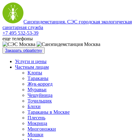
Санэпидемстанция. СЭС городская экологическая
санитарная служба
+7 495 532-53-39
еще телефоны
Заказать обработку
Услуги и цены
Частным лицам
Клопы
Тараканы
Жук-короед
Муравьи
Чешуйница
Точильщик
Блохи
Тараканы в Москве
Плесень
Мокрица
Многоножки
Мошки