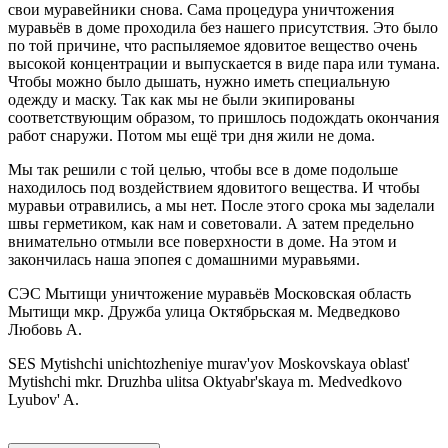
свои муравейники снова. Сама процедура уничтожения
муравьёв в доме проходила без нашего присутствия. Это было
по той причине, что распыляемое ядовитое вещество очень
высокой концентрации и выпускается в виде пара или тумана.
Чтобы можно было дышать, нужно иметь специальную
одежду и маску. Так как мы не были экипированы
соответствующим образом, то пришлось подождать окончания
работ снаружи. Потом мы ещё три дня жили не дома.
Мы так решили с той целью, чтобы все в доме подольше
находилось под воздействием ядовитого вещества. И чтобы
муравьи отравились, а мы нет. После этого срока мы заделали
швы герметиком, как нам и советовали. А затем предельно
внимательно отмыли все поверхности в доме. На этом и
закончилась наша эпопея с домашними муравьями.
СЭС Мытищи уничтожение муравьёв Московская область
Мытищи мкр. Дружба улица Октябрьская м. Медведково
Любовь А.
SES Mytishchi unichtozheniye murav'yov Moskovskaya oblast'
Mytishchi mkr. Druzhba ulitsa Oktyabr'skaya m. Medvedkovo
Lyubov' A.