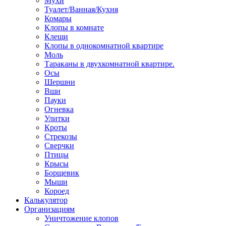
Мухи
Туалет/Ванная/Кухня
Комары
Клопы в комнате
Клещи
Клопы в однокомнатной квартире
Моль
Тараканы в двухкомнатной квартире.
Осы
Шершни
Вши
Пауки
Огневка
Улитки
Кроты
Стрекозы
Сверчки
Птицы
Крысы
Борщевик
Мыши
Короед
Калькулятор
Организациям
Уничтожение клопов