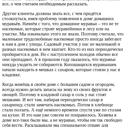
все, о чем считаем необходимым рассказать.
Другие клиенты должны знать все, с чем придётся
столкнуться, имея проблему появления в доме домашних
муравьёв. Начнём с того, что домашние муравьи – это не те
насекомые, которые строят муравейники в лесу или на
участке. Мы изначально этого не знали. Поэтому считали, что
маленькие трудолюбивые насекомые просто иногда забегают
к нам в дом с улицы. Садовый участок у нас не маленький и
разных насекомых в нем хватает. Кто-то из них периодически
пробирается в дом. Но с наступлением холодов обычно все
они пропадают. А в прошлом году оказалось, что муравьи
никуда уходить не собираются. Копошащихся муравьишек
начали находить в мешках с сахаром, которые стояли у нас в
кладовке.
Когда живёшь в своём доме с большим садом и огородом,
всегда нужно делать запасы на зиму из своих фруктов и
овощей. Поэтому в кладовой сахар и соль у нас стоят
мешками. И вот там, набирая периодически сахар в
сахарницу, стали замечать насекомых. Потом в хлебнице
стали ползать. А ещё немного времени спустя уже по столам
на кухне. И это нам уже совсем не понравилось. Хозяева в
доме все-таки были мы, а не муравьи, чтобы им так свободно
себя вести. Раскладывали мы специальную отраву для