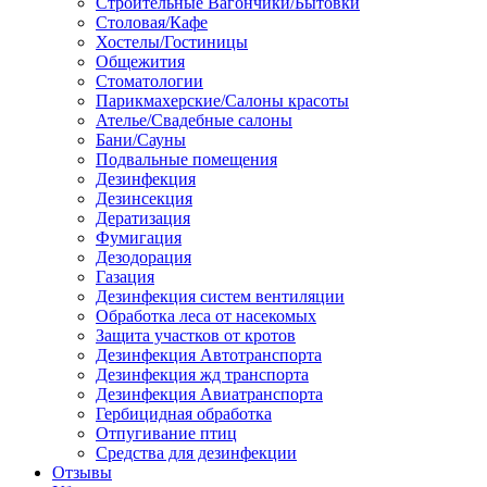
Строительные Вагончики/Бытовки
Столовая/Кафе
Хостелы/Гостиницы
Общежития
Стоматологии
Парикмахерские/Салоны красоты
Ателье/Свадебные салоны
Бани/Сауны
Подвальные помещения
Дезинфекция
Дезинсекция
Дератизация
Фумигация
Дезодорация
Газация
Дезинфекция систем вентиляции
Обработка леса от насекомых
Защита участков от кротов
Дезинфекция Автотранспорта
Дезинфекция жд транспорта
Дезинфекция Авиатранспорта
Гербицидная обработка
Отпугивание птиц
Средства для дезинфекции
Отзывы