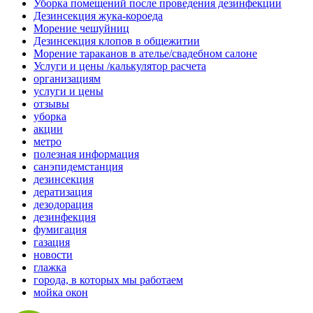
Уборка помещений после проведения дезинфекции
Дезинсекция жука-короеда
Морение чешуйниц
Дезинсекция клопов в общежитии
Морение тараканов в ателье/свадебном салоне
Услуги и цены /калькулятор расчета
организациям
услуги и цены
отзывы
уборка
акции
метро
полезная информация
санэпидемстанция
дезинсекция
дератизация
дезодорация
дезинфекция
фумигация
газация
новости
глажка
города, в которых мы работаем
мойка окон